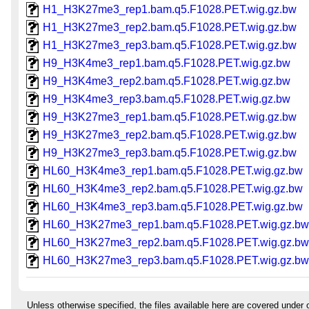
H1_H3K27me3_rep1.bam.q5.F1028.PET.wig.gz.bw
H1_H3K27me3_rep2.bam.q5.F1028.PET.wig.gz.bw
H1_H3K27me3_rep3.bam.q5.F1028.PET.wig.gz.bw
H9_H3K4me3_rep1.bam.q5.F1028.PET.wig.gz.bw
H9_H3K4me3_rep2.bam.q5.F1028.PET.wig.gz.bw
H9_H3K4me3_rep3.bam.q5.F1028.PET.wig.gz.bw
H9_H3K27me3_rep1.bam.q5.F1028.PET.wig.gz.bw
H9_H3K27me3_rep2.bam.q5.F1028.PET.wig.gz.bw
H9_H3K27me3_rep3.bam.q5.F1028.PET.wig.gz.bw
HL60_H3K4me3_rep1.bam.q5.F1028.PET.wig.gz.bw
HL60_H3K4me3_rep2.bam.q5.F1028.PET.wig.gz.bw
HL60_H3K4me3_rep3.bam.q5.F1028.PET.wig.gz.bw
HL60_H3K27me3_rep1.bam.q5.F1028.PET.wig.gz.b
HL60_H3K27me3_rep2.bam.q5.F1028.PET.wig.gz.b
HL60_H3K27me3_rep3.bam.q5.F1028.PET.wig.gz.b
Unless otherwise specified, the files available here are covered under